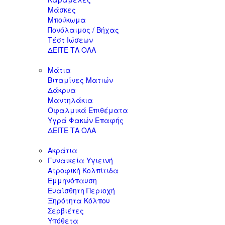
Μάσκες
Μπούκωμα
Πονόλαιμος / Βήχας
Τέστ Ιώσεων
ΔΕΙΤΕ ΤΑ ΟΛΑ
Μάτια
Βιταμίνες Ματιών
Δάκρυα
Μαντηλάκια
Οφαλμικά Επιθέματα
Υγρά Φακών Επαφής
ΔΕΙΤΕ ΤΑ ΟΛΑ
Ακράτια
Γυναικεία Υγιεινή
Ατροφική Κολπίτιδα
Εμμηνόπαυση
Ευαίσθητη Περιοχή
Ξηρότητα Κόλπου
Σερβιέτες
Υπόθετα