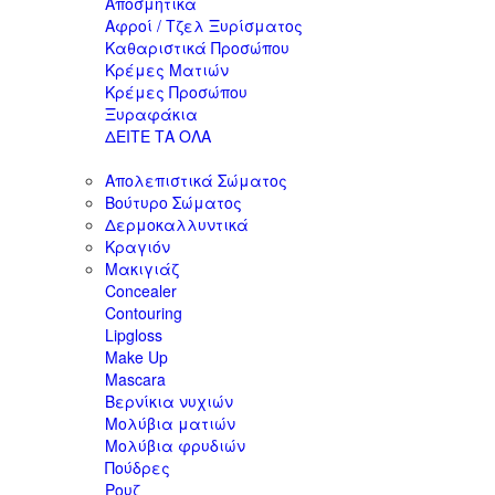
Αποσμητικά
Αφροί / Τζελ Ξυρίσματος
Καθαριστικά Προσώπου
Κρέμες Ματιών
Κρέμες Προσώπου
Ξυραφάκια
ΔΕΙΤΕ ΤΑ ΟΛΑ
Απολεπιστικά Σώματος
Βούτυρο Σώματος
Δερμοκαλλυντικά
Κραγιόν
Μακιγιάζ
Concealer
Contouring
Lipgloss
Make Up
Mascara
Βερνίκια νυχιών
Μολύβια ματιών
Μολύβια φρυδιών
Πούδρες
Ρουζ