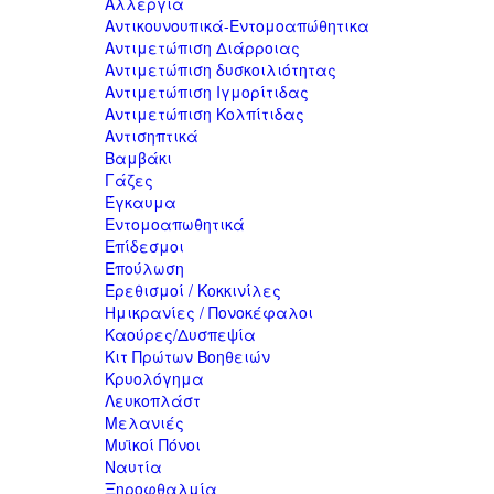
Αλλεργία
Αντικουνουπικά-Εντομοαπώθητικα
Αντιμετώπιση Διάρροιας
Αντιμετώπιση δυσκοιλιότητας
Αντιμετώπιση Ιγμορίτιδας
Αντιμετώπιση Κολπίτιδας
Αντισηπτικά
Βαμβάκι
Γάζες
Έγκαυμα
Εντομοαπωθητικά
Επίδεσμοι
Επούλωση
Ερεθισμοί / Κοκκινίλες
Ημικρανίες / Πονοκέφαλοι
Καούρες/Δυσπεψία
Κιτ Πρώτων Βοηθειών
Κρυολόγημα
Λευκοπλάστ
Μελανιές
Μυϊκοί Πόνοι
Ναυτία
Ξηροφθαλμία