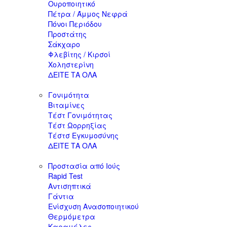
Ουροποιητικό
Πέτρα / Άμμος Νεφρά
Πόνοι Περιόδου
Προστάτης
Σάκχαρο
Φλεβίτης / Κιρσοί
Χοληστερίνη
ΔΕΙΤΕ ΤΑ ΟΛΑ
Γονιμότητα
Βιταμίνες
Τέστ Γονιμότητας
Τέστ Ωορρηξίας
Τέστσ Εγκυμοσύνης
ΔΕΙΤΕ ΤΑ ΟΛΑ
Προστασία από Ιούς
Rapid Test
Αντισηπτικά
Γάντια
Ενίσχυση Ανασοποιητικού
Θερμόμετρα
Καραμέλες