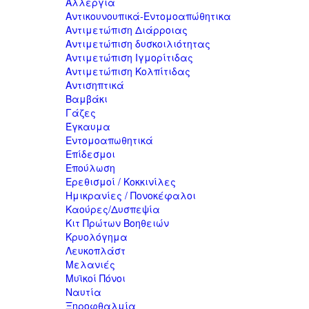
Αλλεργία
Αντικουνουπικά-Εντομοαπώθητικα
Αντιμετώπιση Διάρροιας
Αντιμετώπιση δυσκοιλιότητας
Αντιμετώπιση Ιγμορίτιδας
Αντιμετώπιση Κολπίτιδας
Αντισηπτικά
Βαμβάκι
Γάζες
Έγκαυμα
Εντομοαπωθητικά
Επίδεσμοι
Επούλωση
Ερεθισμοί / Κοκκινίλες
Ημικρανίες / Πονοκέφαλοι
Καούρες/Δυσπεψία
Κιτ Πρώτων Βοηθειών
Κρυολόγημα
Λευκοπλάστ
Μελανιές
Μυϊκοί Πόνοι
Ναυτία
Ξηροφθαλμία