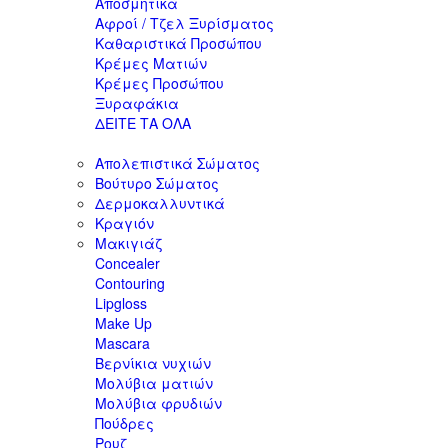
Αποσμητικά
Αφροί / Τζελ Ξυρίσματος
Καθαριστικά Προσώπου
Κρέμες Ματιών
Κρέμες Προσώπου
Ξυραφάκια
ΔΕΙΤΕ ΤΑ ΟΛΑ
Απολεπιστικά Σώματος
Βούτυρο Σώματος
Δερμοκαλλυντικά
Κραγιόν
Μακιγιάζ
Concealer
Contouring
Lipgloss
Make Up
Mascara
Βερνίκια νυχιών
Μολύβια ματιών
Μολύβια φρυδιών
Πούδρες
Ρουζ