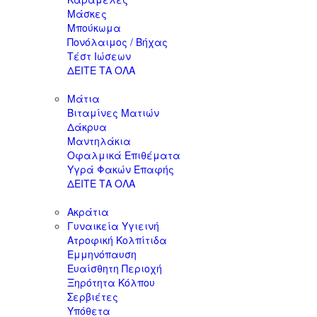
Μάσκες
Μπούκωμα
Πονόλαιμος / Βήχας
Τέστ Ιώσεων
ΔΕΙΤΕ ΤΑ ΟΛΑ
Μάτια
Βιταμίνες Ματιών
Δάκρυα
Μαντηλάκια
Οφαλμικά Επιθέματα
Υγρά Φακών Επαφής
ΔΕΙΤΕ ΤΑ ΟΛΑ
Ακράτια
Γυναικεία Υγιεινή
Ατροφική Κολπίτιδα
Εμμηνόπαυση
Ευαίσθητη Περιοχή
Ξηρότητα Κόλπου
Σερβιέτες
Υπόθετα