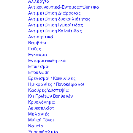
Αλλεργία
Αντικουνουπικά-Εντομοαπώθητικα
Αντιμετώπιση Διάρροιας
Αντιμετώπιση δυσκοιλιότητας
Αντιμετώπιση Ιγμορίτιδας
Αντιμετώπιση Κολπίτιδας
Αντισηπτικά
Βαμβάκι
Γάζες
Έγκαυμα
Εντομοαπωθητικά
Επίδεσμοι
Επούλωση
Ερεθισμοί / Κοκκινίλες
Ημικρανίες / Πονοκέφαλοι
Καούρες/Δυσπεψία
Κιτ Πρώτων Βοηθειών
Κρυολόγημα
Λευκοπλάστ
Μελανιές
Μυϊκοί Πόνοι
Ναυτία
Ξηροφθαλμία