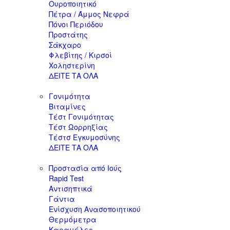
Ουροποιητικό
Πέτρα / Άμμος Νεφρά
Πόνοι Περιόδου
Προστάτης
Σάκχαρο
Φλεβίτης / Κιρσοί
Χοληστερίνη
ΔΕΙΤΕ ΤΑ ΟΛΑ
Γονιμότητα
Βιταμίνες
Τέστ Γονιμότητας
Τέστ Ωορρηξίας
Τέστσ Εγκυμοσύνης
ΔΕΙΤΕ ΤΑ ΟΛΑ
Προστασία από Ιούς
Rapid Test
Αντισηπτικά
Γάντια
Ενίσχυση Ανασοποιητικού
Θερμόμετρα
Καραμέλες