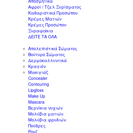
Αποσμητικά
Αφροί / Τζελ Ξυρίσματος
Καθαριστικά Προσώπου
Κρέμες Ματιών
Κρέμες Προσώπου
Ξυραφάκια
ΔΕΙΤΕ ΤΑ ΟΛΑ
Απολεπιστικά Σώματος
Βούτυρο Σώματος
Δερμοκαλλυντικά
Κραγιόν
Μακιγιάζ
Concealer
Contouring
Lipgloss
Make Up
Mascara
Βερνίκια νυχιών
Μολύβια ματιών
Μολύβια φρυδιών
Πούδρες
Ρουζ