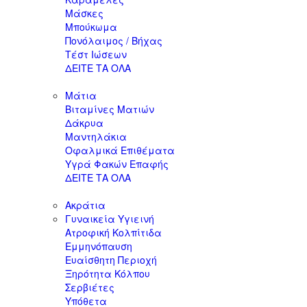
Μάσκες
Μπούκωμα
Πονόλαιμος / Βήχας
Τέστ Ιώσεων
ΔΕΙΤΕ ΤΑ ΟΛΑ
Μάτια
Βιταμίνες Ματιών
Δάκρυα
Μαντηλάκια
Οφαλμικά Επιθέματα
Υγρά Φακών Επαφής
ΔΕΙΤΕ ΤΑ ΟΛΑ
Ακράτια
Γυναικεία Υγιεινή
Ατροφική Κολπίτιδα
Εμμηνόπαυση
Ευαίσθητη Περιοχή
Ξηρότητα Κόλπου
Σερβιέτες
Υπόθετα