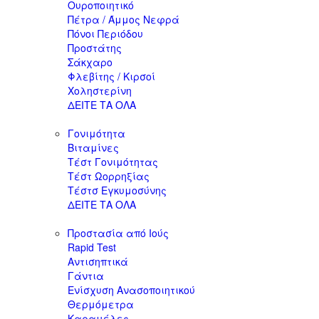
Ουροποιητικό
Πέτρα / Άμμος Νεφρά
Πόνοι Περιόδου
Προστάτης
Σάκχαρο
Φλεβίτης / Κιρσοί
Χοληστερίνη
ΔΕΙΤΕ ΤΑ ΟΛΑ
Γονιμότητα
Βιταμίνες
Τέστ Γονιμότητας
Τέστ Ωορρηξίας
Τέστσ Εγκυμοσύνης
ΔΕΙΤΕ ΤΑ ΟΛΑ
Προστασία από Ιούς
Rapid Test
Αντισηπτικά
Γάντια
Ενίσχυση Ανασοποιητικού
Θερμόμετρα
Καραμέλες