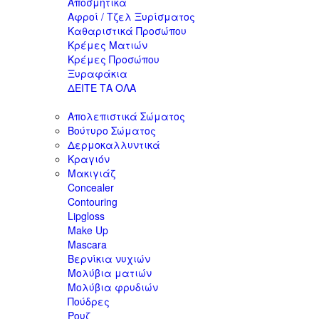
Αποσμητικά
Αφροί / Τζελ Ξυρίσματος
Καθαριστικά Προσώπου
Κρέμες Ματιών
Κρέμες Προσώπου
Ξυραφάκια
ΔΕΙΤΕ ΤΑ ΟΛΑ
Απολεπιστικά Σώματος
Βούτυρο Σώματος
Δερμοκαλλυντικά
Κραγιόν
Μακιγιάζ
Concealer
Contouring
Lipgloss
Make Up
Mascara
Βερνίκια νυχιών
Μολύβια ματιών
Μολύβια φρυδιών
Πούδρες
Ρουζ