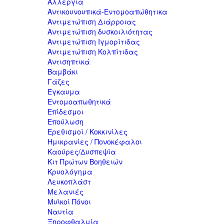
Αλλεργία
Αντικουνουπικά-Εντομοαπώθητικα
Αντιμετώπιση Διάρροιας
Αντιμετώπιση δυσκοιλιότητας
Αντιμετώπιση Ιγμορίτιδας
Αντιμετώπιση Κολπίτιδας
Αντισηπτικά
Βαμβάκι
Γάζες
Έγκαυμα
Εντομοαπωθητικά
Επίδεσμοι
Επούλωση
Ερεθισμοί / Κοκκινίλες
Ημικρανίες / Πονοκέφαλοι
Καούρες/Δυσπεψία
Κιτ Πρώτων Βοηθειών
Κρυολόγημα
Λευκοπλάστ
Μελανιές
Μυϊκοί Πόνοι
Ναυτία
Ξηροφθαλμία